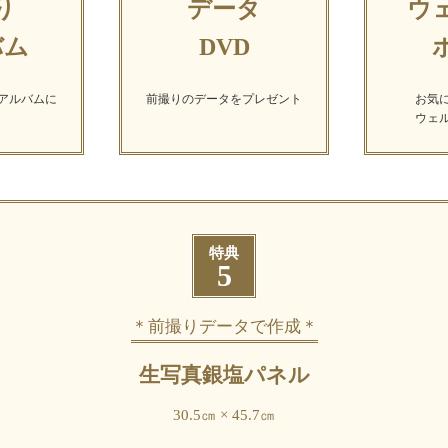
り
データ
ウ
バム
DVD
アルバムに
前撮りのデータを
プレゼント
お気
ウェ
特典
5
＊前撮りデータで作成＊
生写真銀塩パネル
30.5㎝ × 45.7㎝