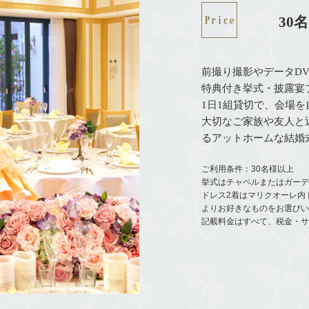
30名
前撮り撮影やデータD
特典付き挙式・披露宴
1日1組貸切で、会場
大切なご家族や友人と
るアットホームな結婚
ご利用条件：30名様以上
挙式はチャペルまたはガー
ドレス2着はマリクオーレ内
よりお好きなものをお選び
記載料金はすべて、税金・