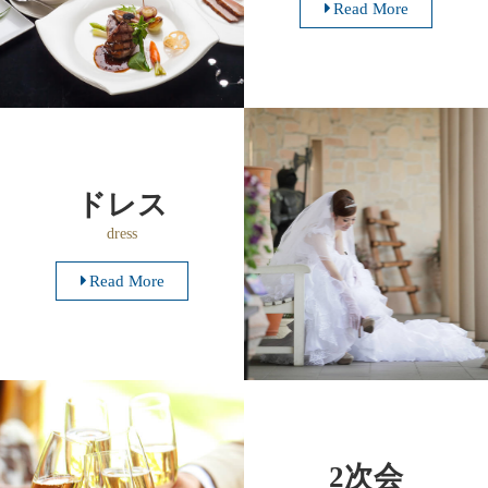
Read More
ドレス
dress
Read More
2次会